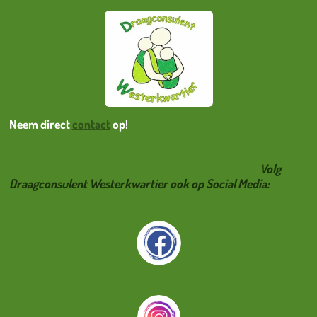
Neem direct
contact
op!
Volg
Draagconsulent Westerkwartier ook op Social Media: