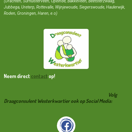
(Drachten, Surhuisterveen, Opeinde, Bakkeveen, Beetsterzwaag,
Jubbega, Ureterp, Rottevalle, Wijnjewoude, Siegerswoude, Haulerwijk,
Roden, Groningen, Haren, e.o)
Neem direct
contact
op!
Volg
Draagconsulent Westerkwartier ook op Social Media: