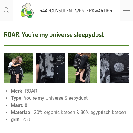
Ga
DRAAGCONSULENT WESTERKWARTIER
direct
naar
de
ROAR, You're my universe sleepydust
hoofdinhoud
Merk:
ROAR
Type
: You're my Universe Sleepydust
Maat:
8
Materiaal
: 20% organic katoen & 80% egyptisch katoen
g/m:
250