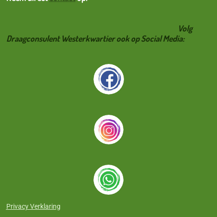
Volg
Draagconsulent Westerkwartier ook op Social Media:
Privacy Verklaring