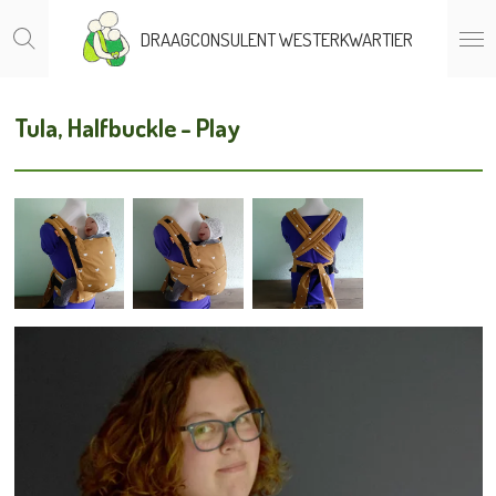
Ga
DRAAGCONSULENT WESTERKWARTIER
direct
naar
de
Tula, Halfbuckle - Play
hoofdinhoud