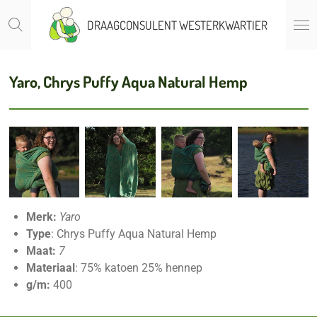
Ga
DRAAGCONSULENT WESTERKWARTIER
direct
naar
de
Yaro, Chrys Puffy Aqua Natural Hemp
hoofdinhoud
Merk:
Yaro
Type
: Chrys Puffy Aqua Natural Hemp
Maat:
7
Materiaal
: 75% katoen 25% hennep
g/m:
400